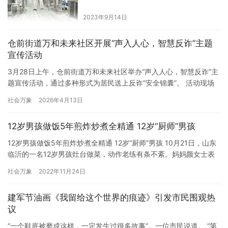
现场）
2023年9月14日
仓前街道万和未来社区开展“声入人心，智慧反诈”主题
宣传活动
3月28日上午，仓前街道万和未来社区举办“声入人心，智慧反诈”主
题宣传活动，通过多种形式为居民送上反诈“安全锦囊”。 活动现场
设置了 “以假乱真——AI变声实验室” ，工作人员利用变声软件模拟
社会万象
2026年4月13日
“熟人借钱”“子女遇险”等诈骗场景，让居民直观感受高科技骗局的迷
惑性。在 “最强大脑——反诈知识闯关” 环节，居民通过趣味问答巩
12岁男孩做饭5年煎炸炒煮全精通 12岁“厨师”男孩
固防骗知识。此外，社区工作人员还结合真实…
12岁男孩做饭5年煎炸炒煮全精通 12岁“厨师”男孩 10月21日，山东
临沂的一名12岁男孩灶台做菜，动作老练有条不紊。妈妈颜女士表
示，儿子7岁就开始展现炒菜爱好，目前基本家常菜都会做，味道也
社会万象
2022年11月24日
很不错，平时他还主动承担家务，照顾弟弟，是个善良勤劳的暖
男。 做饭是一个必要的生活技能，不仅仅是满足生活的基本需求，
建军节油画《我留给这个世界的痕迹》引发市民围观热
更重要的是为生活增加了更多乐趣。我记得第一次做饭是7…
议
“一个鞋底被磨成这样，一定发生过很多故事”。一位市民说道。 “第