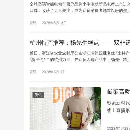
全球高端智能电动车领导品牌小牛电动新品电摩上市进
口碑，收获了大量关注，成为众多消费者翘首以盼的焦点
小牛凭借创新的设计理念、精湛的制造工艺和先进的智
流，无论…
资讯
2025年5月13日
杭州特产推荐：杨先生糕点 —— 双非
近日，浙江省农业农村厅公布浙江省第四批名优 “土特产”
“浙里优产” 的杭州力量。在众多入选产品中，杨先生糕
湛技艺和江南风味的创新表达，成为杭州 “山水农产” 与
资讯
2026年6月1日
献策高质
资讯
献策新时代
线上直播形
刊》杂志社
高品质生活
2023年1月28