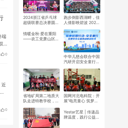
行
2024浙江省乒乓球
跑步倒影西湖畔，佳
超级联赛总决赛圆满
人倩影映碧波 2024
收官
杭州女子半程马拉松
靓丽开赛
情暖金秋·爱在重阳
终端
——农工党萧山区基
双
层委联合萧山义桥镇
政府开展重阳公益行
”
动！
0
中华儿慈会联合中国
产
汽研开启安全童行公
海
益活动
，近
省地矿局第二地质大
国网河北电科院：开
个
队走进特教学校，暖
展“电亮童心 筑梦未
春与爱同行
来”志愿活动
年至
0
Yestar艺星 | 传递品
画等
牌温度，践行公益之
美