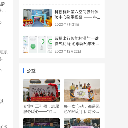
品牌
今，
科勒杭州第六空间设计体
展潮
验中心隆重揭幕 —— 科
勒150周年 多维诠释优雅
0
2023年7月31日
生活美学
曹操出行智能控温与一键
换气功能 冬季网约车出行
的温暖与舒适之选
2023年12月22日
中展现
的精
公益
0
以
专业社工引领，志愿
每一次心动，都是绿
服务暖心——“红心”
色的约定｜伊对公益
创造
暖冬日 志愿伴“童”行
圆满落幕，责任与爱
双向奔赴
营销
0