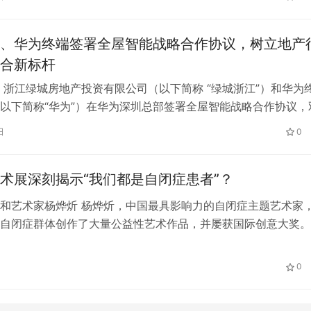
胡国旺先生荣获“2022最美奋斗者”称号。 序号 姓名 基本信息…
、华为终端签署全屋智能战略合作协议，树立地产
合新标杆
日，浙江绿城房地产投资有限公司（以下简称 “绿城浙江”）和华为
以下简称“华为”）在华为深圳总部签署全屋智能战略合作协议，
深化战略合作关系，基于让更多人住上“绿色、低碳、智能、安全
日
0
理念与实践，共同打造智慧化体系标杆。 华为终端BG全屋智能
隽，绿城中国副总裁迟峰，华为终端BG全屋智能业务总经理吴
术展深刻揭示“我们都是自闭症患者”？
和艺术家杨烨炘 杨烨炘，中国最具影响力的自闭症主题艺术家
自闭症群体创作了大量公益性艺术作品，并屡获国际创意大奖。
4月2日是世界自闭症日，著名策展人布达带来艺术家杨烨炘的最新
是自闭症患者》。本次展览完整呈现上海艺术家杨烨炘从2010
日
0
的12件自闭症艺术代表作，以行为艺术、装置艺术、影像艺术、油