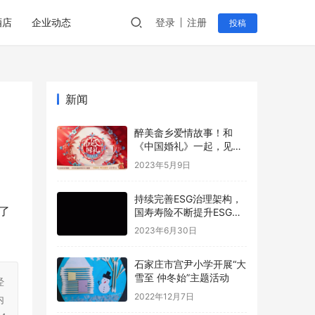
酒店
企业动态
登录
注册
投稿
新闻
醉美畲乡爱情故事！和
《中国婚礼》一起，见证
浙江的柔情与火辣
2023年5月9日
持续完善ESG治理架构，
了
国寿寿险不断提升ESG管
理水平
2023年6月30日
石家庄市宫尹小学开展“大
雪至 仲冬始”主题活动
经
2022年12月7日
内