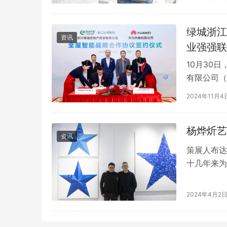
联合创始人
绿城浙江
资讯
业强强联
10月30
有限公司（
方将进一步
2024年11月4
的好房子的
品线总裁余
杨烨炘艺
军，绿…
资讯
策展人布达
十几年来为
2024年
展《我们都
2024年4月2
2024年
表现…