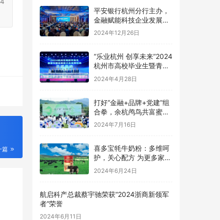
4
平安银行杭州分行主办，
金融赋能科技企业发展大
会在杭州圆满落地
2024年12月26日
“乐业杭州 创享未来”2024
杭州市高校毕业生暨青年
就业促进大会圆满举行
2024年4月28日
打好“金融+品牌+党建”组
合拳，余杭鸬鸟共富蜜梨
开满“林”
2024年7月16日
喜多宝牦牛奶粉：多维呵
一篇
护，关心配方 为更多家庭
的健康保驾护航
2024年6月24日
航启科产总裁蔡宇驰荣获“2024浙商新领军
者”荣誉
2024年6月11日