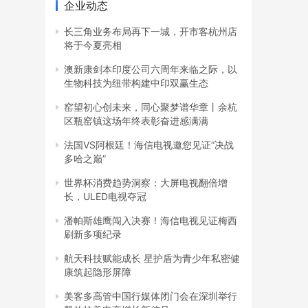
企业动态
长三角业务布局再下一城，开市客杭州店
将于今夏亮相
澳新康剑本印度公司六周年来临之际，以
生物科技为纽带构建中印双赢生态
窑望初心创未来，同心聚梦谱华章丨余杭
区瓶窑镇这场年终表彰奋进感满满
法国VS阿根廷！海信电视邀您见证“决战
多哈之巅”
世界杯消费趋势洞察：大屏电视翻倍增
长，ULED电视夺冠
潘帕斯雄鹰闯入决赛！海信电视见证梅西
刷新多项纪录
航天科技赋能成长 星护盾为青少年私密健
康筑起隐形屏障
美客多高管中国行媒体闭门会在深圳举行