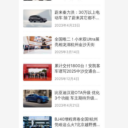
蔚来秦力洪：30万以上电
动车 除了蔚来其它都不符
合技术发展趋势
2023年4月23日
全国唯二！小米双Ultra展
亮相龙湖杭州金沙天街
2025年3月14日
累计交付1800台！安凯客
车谱写2025中沙交通合作
新篇章
2025年12月4日
比亚迪汉迎OTA升级 优化
3个功能 车主期待升级云
辇系统
2023年4月21日
BJ40增程席卷全国!杭州
凭啥这么火?北京越野携