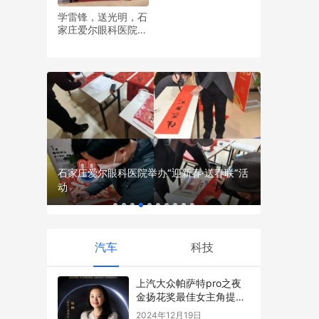
学雷锋，送光明，石
家庄爱尔眼科医院党
雅家乐集团
支部开展眼健康义诊
一体化服
活动
石家庄爱尔眼科医院举办“迎新春·送春联”活
动
汽车
科技
上汽大众帕萨特pro之夜
金扬花奖最佳女主角提名
揭晓，五位女星闪耀银幕
2024年12月19日