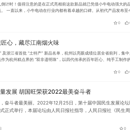
入倒计时！值得注意的是在正式亮相前这款新品就已凭借小牛电动强大的
。​ 一直以来，小牛电动在行业内都有着卓越的口碑。从初代产品发布至
能科技，赢得了用户的信赖与认可。每一次新品推出，都引领着行业的发
0
遗匠心，藏尽江南烟火味
 及浙江省首批 “土特产” 新品名单，杭州以亮眼成绩位居全省前列，集
点作为杭州糕点界的 “双非遗明珠”，以四代传承的百年匠心、纯手工制作
 “产业智慧” 深度融合的典范，更是游客来杭必带的地…
0
量发展 胡国旺荣获2022最美奋斗者
，奋斗者最美丽。2022年12月25日，第十届中国民生发展论坛
式正式举行，本届论坛由人民日报社指导，人民日报社《民生周
、北京师范大学政府管理研究院联合主办，旨在为“共同奋斗，
”建言献策。本次论坛组委会正式发布“2022最美奋斗者”，一果
日
0