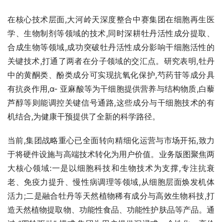
在核心技术层面,大河岭天深度整合中赛集团在细胞再生医
学、生物制剂等领域的技术,同时深耕牡丹活性成分提取、
合成生物等领域,成功突破牡丹活性成分影响干细胞活性的
关键技术,打通了两者在分子领域的交汇点。研究表明,牡丹
中的黄酮类、酚类成分可实现抗氧化保护,芍药苷等成分具
有抗炎作用,α- 亚麻酸等为干细胞提供营养与结构物质,白藜
芦醇等则能调控关键信号通路,这些成分与干细胞技术的有
机结合,为健康干预提供了全新的科学路径。
当前,集团战略重心已全面转向精细化运营与市场开拓,致力
于将硬件设施与高端技术转化为用户价值。业务版图聚焦两
大核心领域:一是以细胞科技和生物技术为支撑,专注抗衰
老、免疫力提升、慢性病调理等领域,从细胞层面焕发机体
活力;二是融合牡丹等天然植物稀有成分与高效生物科技,打
造天然植物提取物、功能性食品、功能性护肤品等产品。通