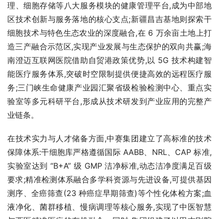
理、细胞存储等八大服务模块的健康管理平台,成为中部地
区技术创新与服务落地的核心支点;新疆昌吉基地则探索干
细胞技术与特色生态农业的深度融合,在 6 万余亩土地上打
造三产融合示范区,实现产业发展与生态保护的双向共赢;海
南澄迈互联网医院借助自贸港政策优势,以 5G 技术构建智
能医疗服务体系,突破时空限制提供便捷高效的远程医疗服
务;三门峡生命健康产业园汇聚省级检验检测中心、重点实
验室等多元科研平台,形成从技术研发到产业应用的完整产
业链条。
在技术实力与人才储备方面,中赛集团建立了高标准的技术
保障体系:干细胞库严格遵循国际 AABB、NRL、CAP 标准,
实验室达到 “B+A” 级 GMP 洁净标准,动态洁净度满足百级
要求;精准检测体系融合多学科资源与先进设备,可提供基因
测序、全癌筛查(23 种癌症早期筛查)等个性化体检方案;血
液净化、菌群移植、慢病调理等核心服务,实现了中医智慧