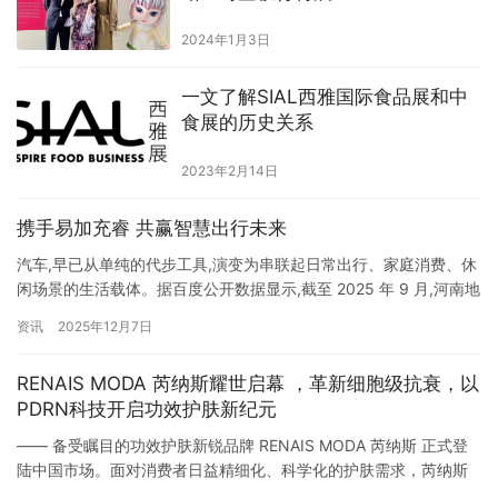
2024年1月3日
一文了解SIAL西雅国际食品展和中
食展的历史关系
2023年2月14日
携手易加充睿 共赢智慧出行未来
汽车,早已从单纯的代步工具,演变为串联起日常出行、家庭消费、休
闲场景的生活载体。据百度公开数据显示,截至 2025 年 9 月,河南地
区新能源汽车保有量突破 200 万辆,传统燃油车保有量约 1800 万
资讯
2025年12月7日
辆,庞大的用户基数催生了加油、充电、美容、洗车、代驾等多元化
汽车后服务需求,市场前景十分广阔。但与此同时,行业痛点也愈发明
RENAIS MODA 芮纳斯耀世启幕 ，革新细胞级抗衰，以
显:传统平台多聚焦单一车服领域,线…
PDRN科技开启功效护肤新纪元
—— 备受瞩目的功效护肤新锐品牌 RENAIS MODA 芮纳斯 正式登
陆中国市场。面对消费者日益精细化、科学化的护肤需求，芮纳斯
以细胞级抗衰专业品牌之姿，携创新护肤系列强势登场。品牌深度