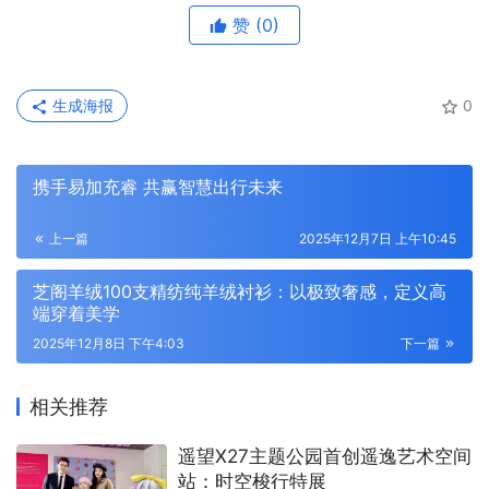
赞
(0)
生成海报
0
携手易加充睿 共赢智慧出行未来
上一篇
2025年12月7日 上午10:45
芝阁羊绒100支精纺纯羊绒衬衫：以极致奢感，定义高
端穿着美学
2025年12月8日 下午4:03
下一篇
相关推荐
遥望X27主题公园首创遥逸艺术空间
站：时空梭行特展