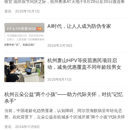
收官 国庆双节同庆之际，杭州奥体AT天地于9月29日至30日接连奉
上两场风格迥异却同样精彩的主题活动，以“深深的生日会”的温暖感
资讯
2025年10月1日
动与“瑜见你我 伽倍快乐”瑜伽活动的身心疗愈，成功接棒启幕音乐
会，进一步丰富了试营业期的多元体验，展现了其作为杭城生活新
AI时代，让人人成为防伪专家
聚点的强大吸引力。 “深深的生日会”：一场双向…
2024年3月16日
杭州萧山HPV等疫苗惠民项目启
动，减免优惠覆盖不同年龄段男女
2025年8月11日
杭州云朵公益“两个小孩”——助力代际关怀，对抗“记忆
杀手”
当前，中国老龄化趋势显著，认知障碍、阿尔茨海默病呈年轻化态
势。在此背景下，云朵公益在杭城多个区域开展“两个小孩”代际关怀
志愿服务项目，积极应对人口老龄化挑战。 《阿尔茨海默病协会》
资讯
2024年11月8日
指出：长期缺乏活动和沟通，容易导致思维能力、行动能力的退