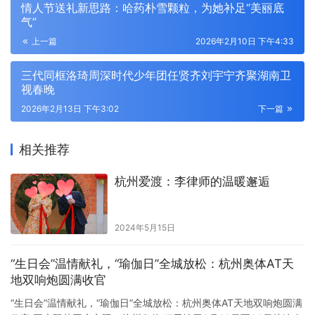
情人节送礼新思路：哈药朴雪颗粒，为她补足“美丽底
气”
上一篇
2026年2月10日 下午4:33
三代同框洛琦周深时代少年团任贤齐刘宇宁齐聚湖南卫
视春晚
2026年2月13日 下午3:02
下一篇
相关推荐
杭州爱渡：李律师的温暖邂逅
2024年5月15日
“生日会”温情献礼，“瑜伽日”全城放松：杭州奥体AT天
地双响炮圆满收官
“生日会”温情献礼，“瑜伽日”全城放松：杭州奥体AT天地双响炮圆满