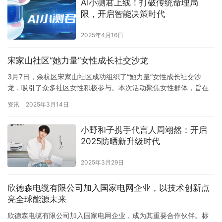
AI小测君上线！打破传统命理局
午9:30，欢迎致辞与授牌仪式准时开始。蔡司医疗中国屈…
限，开启智能决策时代
2025年4月16日
宋家山社区“她力量”女性成长社交沙龙
3月7日，余杭区宋家山社区成功组织了“她力量”女性成长社交沙
龙，吸引了众多社区女性积极参与。本次活动聚焦女性群体，旨在
挖掘女性需求与技能，探索合作共创的可能性，为女性搭建一个互
资讯
2025年3月14日
相学习、支持和交流的平台，帮助她们应对生活中的困惑与挑战。
活动现场，参与者们热情洋溢，来自各行各业的女性齐聚一堂。有
小野和子携手代言人周翊然：开启
周游四十多个国家的退休教师、有热爱音乐的全职宝妈、还有擅长
2025防晒新升级时代
工艺制作…
2025年3月29日
欣德森电缆有限公司加入国家电网企业，以技术创新点
亮全球能源未来
欣德森电缆有限公司加入国家电网企业，成为其重要合作伙伴。标