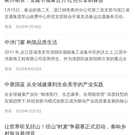
衢州销售：党建引领聚合力 红色引擎助春运
础。 本次需求调查严格对照项目实施方案要求，聚焦余杭区在册…
1月15日，春运的第二天，浙江销售衢州分公司第三党支部与浙江省
交通集团常山收费中心所党支部联合开展党员春运志愿服务活动，
为司乘人员提供更美好的出行体验，助力打造一个安全、便捷、温
资讯
2025年1月18日
馨的春运环境。 活动当天，两个支部的党员志愿者们早早来到在常
山西收费站外广场，他们身着红色马甲，在春运服务台前，热情地
中沛门窗 构筑品质生活
为司乘人员指引路线、提供热开水、方便面、常山特产胡柚、发放
春运安…
2011 年,在江苏省淮安市淮阴区南陈集工业集中区的沃土上,江苏中
沛装饰工程有限公司应势而生。作为淮阴区政府招商引资的重点企
业,中沛装饰自诞生起便肩负着推动区域建筑装饰产业升级的使命,以
资讯
2025年8月25日
“安全、节能、艺术” 为核心设计理念,在多年的发展历程中,逐步成长
为集研发、制造、营销于一体的企业。 扎根实业,构建全产业链实力
中赛国蓝 从全域健康到生命美学的产业实践
矩阵 走进中沛装饰 21000 余平方米的现…
在全球健康产业向 “精准医疗、生态康养、全周期管理” 深度转型的
宏观趋势下,科技创新与模式创新正成为驱动产业高质量发展的核心
引擎。中国大健康产业借势而起,迎来了跨界融合、多维突破的历史
资讯
2025年12月7日
性发展阶段。在这一浪潮中,中赛集团以硬核科技为基石深耕细作,大
河岭天生物科技集团则以跨界融合为路径开拓创新,两者一脉相承又
让世界听见径山！径山“村麦”争霸赛正式启动，奏响乡
各有侧重,共同勾勒出中国大健康产业 “科技赋能、生态共…
村振兴最强音