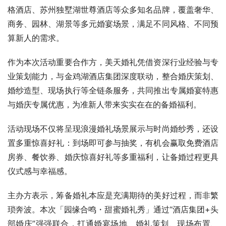
格酒店、苏州独墅湖世尊酒店等众多知名品牌，覆盖奢华、
商务、园林、湖景等多元婚宴场景，满足不同风格、不同预
算新人的需求。
作为本次活动重要合作方，美天婚礼凭借资深行业经验与专
业策划能力，与金鸡湖酒店集团深度联动，整合婚庆策划、
婚纱造型、现场执行等全链条服务，共同推出专属婚宴特惠
与婚庆专属优惠，为准新人带来实实在在的备婚福利。
活动现场不仅将呈现浪漫婚礼场景展示与时尚婚纱秀，还设
置多重惊喜好礼：到场即可参与抽奖，有机会赢取免费酒店
房券、餐饮券、婚庆惊喜好礼等多重福利，让备婚过程更具
仪式感与幸福感。
主办方表示，筹备婚礼本应是充满期待的美好过程，而非繁
琐奔波。本次「园缘合鸣・甜蜜婚礼秀」通过“酒店集团+头
部婚庆”强强联合，打通婚宴场地、婚礼策划、现场布置、