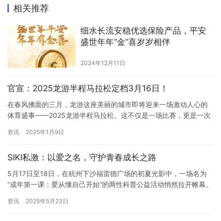
相关推荐
细水长流安稳优选保险产品，平安
盛世年年“金”喜岁岁相伴
2024年12月11日
官宣：2025龙游半程马拉松定档3月16日！
在春风拂面的三月，龙游这座美丽的城市即将迎来一场激动人心的
体育盛事——2025龙游半程马拉松。这不仅是一场比赛，更是一次
与自我挑战的约会，一次深入自然怀抱的旅行，一次感受城市魅力
资讯
2025年1月9日
的机会。现在，我们诚挚地邀请每一位热爱跑步的朋友，共同参与
这场速度与激情的盛宴。 由浙江省马拉松及路跑协会指导，龙游县
SIKI私激：以爱之名，守护青春成长之路
人民政府主办，龙游县文化和广电旅游体育局、龙游县文化旅游发
展有限…
5月17日至18日，在杭州下沙福雷德广场的初夏光影中，一场名为
“成年第一课：爱从懂自己开始”的两性科普公益活动悄然拉开帷幕。
SIKI私激携其精心打造的成年礼盒在此亮相，为大学生们呈现了一场
资讯
2025年5月23日
科学与温度并存的成长仪式。短短两日间，活动吸引了超1000人参
与，送出近1500份礼品。这不仅是知识的传递，更是一次关于自我