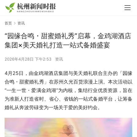
首页
资讯
“园缘合鸣・甜蜜婚礼秀”启幕，金鸡湖酒店
集团×美天婚礼打造一站式备婚盛宴
2026年4月28日 下午2:53
资讯
4月25日，由金鸡湖酒店集团与美天婚礼联合主办的「园缘
合鸣・甜蜜婚礼秀」在苏州久光百货浪漫上演。本次活动以
“一生一世・爱满金鸡湖”为内核，集结行业优质资源，旨在
为准新人打造省时、省心、省钱的一站式备婚平台，让筹备
婚礼从奔波劳碌变为一场关于爱的美好约会。