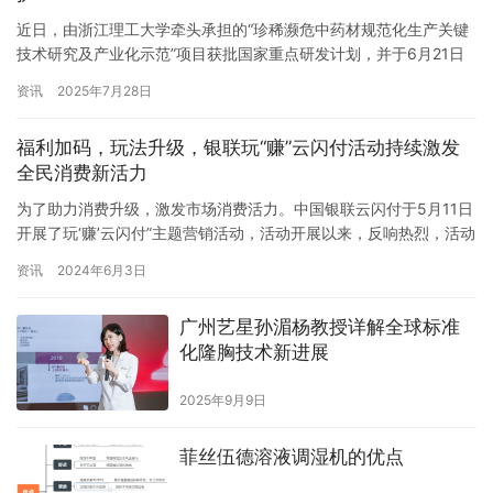
近日，由浙江理工大学牵头承担的“珍稀濒危中药材规范化生产关键
技术研究及产业化示范”项目获批国家重点研发计划，并于6月21日
正式启动。 本次启动会汇聚全国顶尖科研力量，共同擘画珍稀濒危
资讯
2025年7月28日
中药材发展蓝图。浙江理工大学副校长郭玉海出席并致辞。会上举
行了项目咨询专家聘任仪式，同时“浙江理工-华大鉴正产教研融合创
福利加码，玩法升级，银联玩“赚”云闪付活动持续激发
新基地”揭牌成立，标志着产学研深度融合迈入新阶段。 “该项…
全民消费新活力
为了助力消费升级，激发市场消费活力。中国银联云闪付于5月11日
开展了玩‘赚’云闪付”主题营销活动，活动开展以来，反响热烈，活动
火爆。近日，云闪付将活动全新升级，通过增设多样化任务和丰富
资讯
2024年6月3日
奖励机制，为用户带来更加实惠和有趣的支付体验；同时，也为进
一步推动消费市场繁荣，提供新的助力。 据了解，玩‘赚’云闪付”第
广州艺星孙湄杨教授详解全球标准
二阶段活动，不仅保留了最高可抽万元，数量超千万份的抽奖…
化隆胸技术新进展
2025年9月9日
菲丝伍德溶液调湿机的优点