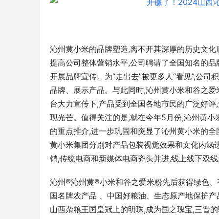
沁州黄小米的品牌塑造,离不开其深厚的历史文化
提高公司整体营销水平,公司聘请了全国知名的品
开展品牌宣传。为“走出去”被更多人“看见”,公
品牌、展示产品。与此同时,沁州黄小米和谷之
台大力宣传下,产品受到全国各地市民的广泛好评
现光芒。值得关注的是,就在今年5月份,沁州黄
的重点推介,进一步巩固和突显了沁州黄小米的全
黄小米集团分别对产品包装视觉效果和文化内涵进
销,传统电商和新媒体电商齐头并进,线上线下双线
沁州®沁州黄®小米和谷之爱米粉先后获得绿色、有
国名牌农产品 、中国好粮油、生态原产地保护产
山西杂粮王国皇冠上的明珠,成为国之瑰宝,三晋