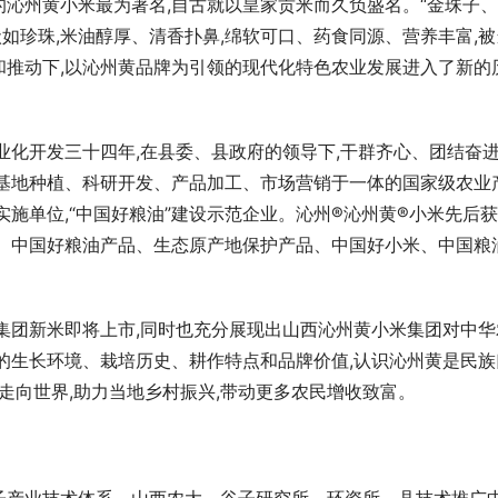
的沁州黄小米最为著名,自古就以皇家贡米而久负盛名。“金珠子
状如珍珠,米油醇厚、清香扑鼻,绵软可口、药食同源、营养丰富,被
视和推动下,以沁州黄品牌为引领的现代化特色农业发展进入了新的
业化开发三十四年,在县委、县政府的领导下,干群齐心、团结奋进
、基地种植、科研开发、产品加工、市场营销于一体的国家级农业
施单位,“中国好粮油”建设示范企业。沁州®沁州黄®小米先后
品、中国好粮油产品、生态原产地保护产品、中国好小米、中国粮
。
集团新米即将上市,同时也充分展现出山西沁州黄小米集团对中华
的生长环境、栽培历史、耕作特点和品牌价值,认识沁州黄是民族
走向世界,助力当地乡村振兴,带动更多农民增收致富。