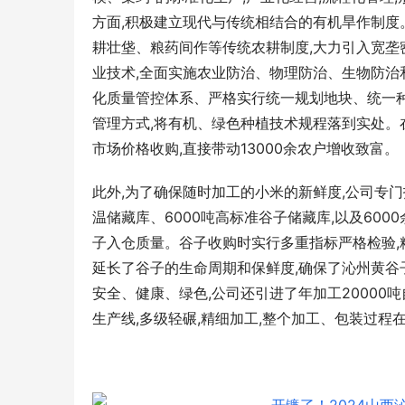
方面,积极建立现代与传统相结合的有机旱作制
耕壮垡、粮药间作等传统农耕制度,大力引入宽
业技术,全面实施农业防治、物理防治、生物防治
化质量管控体系、严格实行统一规划地块、统一种
管理方式,将有机、绿色种植技术规程落到实处。
市场价格收购,直接带动13000余农户增收致富。
此外,为了确保随时加工的小米的新鲜度,公司专门
温储藏库、6000吨高标准谷子储藏库,以及60
子入仓质量。谷子收购时实行多重指标严格检验,
延长了谷子的生命周期和保鲜度,确保了沁州黄谷
安全、健康、绿色,公司还引进了年加工2000
生产线,多级轻碾,精细加工,整个加工、包装过程