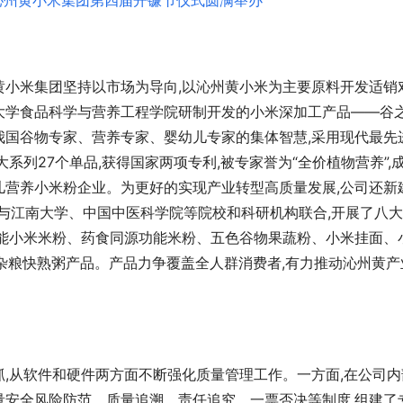
乡音咏家乡 高歌续征程｜平阳村村
的平阳》斩获佳绩，成功晋级萧山
争霸赛复赛
州黄小米集团坚持以市场为导向,以沁州黄小米为主要原料开发适销
大学食品科学与营养工程学院研制开发的小米深加工产品——谷
我国谷物专家、营养专家、婴幼儿专家的集体智慧,采用现代最先
系列27个单品,获得国家两项专利,被专家誉为“全价植物营养”,
儿营养小米粉企业。为更好的实现产业转型高质量发展,公司还新
FA世界杯16强出现后，下一届世界
道主就全军覆没！
并与江南大学、中国中医科学院等院校和科研机构联合,开展了八
功能小米米粉、药食同源功能米粉、五色谷物果蔬粉、小米挂面、
及杂粮快熟粥产品。产品力争覆盖全人群消费者,有力推动沁州黄产
,从软件和硬件两方面不断强化质量管理工作。一方面,在公司内
量安全风险防范、质量追溯、责任追究、一票否决等制度,组建了