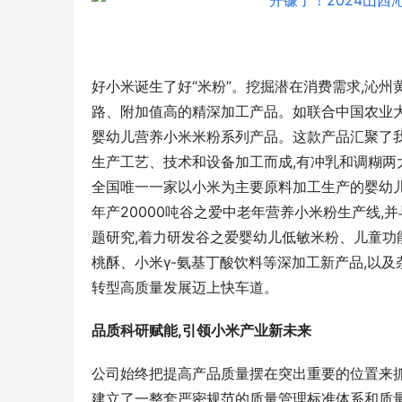
2025年中国燃煤机组耦合掺烧及掺配煤技
术创新交流大会在宁波圆满落幕
好小米诞生了好“米粉”。挖掘潜在消费需求,沁
路、附加值高的精深加工产品。如联合中国农业
婴幼儿营养小米米粉系列产品。这款产品汇聚了
生产工艺、技术和设备加工而成,有冲乳和调糊两大
全国唯一一家以小米为主要原料加工生产的婴幼
卡塔尔FI
杯的三个东
年产20000吨谷之爱中老年营养小米粉生产线,
题研究,着力研发谷之爱婴幼儿低敏米粉、儿童
桃酥、小米γ-氨基丁酸饮料等深加工新产品,以
转型高质量发展迈上快车道。
品质科研赋能,引领小米产业新未来
公司始终把提高产品质量摆在突出重要的位置来抓
建立了一整套严密规范的质量管理标准体系和质