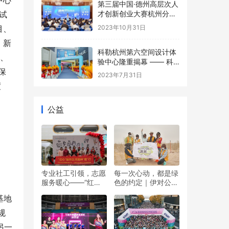
中心
第三届中国·德州高层次人
才创新创业大赛杭州分赛
试
成功举办
2023年10月31日
目、
、新
科勒杭州第六空间设计体
产、
验中心隆重揭幕 —— 科
保
勒150周年 多维诠释优雅
2023年7月31日
生活美学
度
公益
专业社工引领，志愿
每一次心动，都是绿
服务暖心——“红心”
色的约定｜伊对公益
暖冬日 志愿伴“童”行
圆满落幕，责任与爱
基地
双向奔赴
规
另一