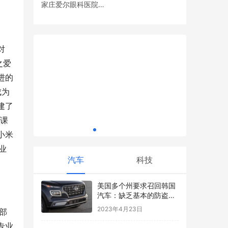
歌《美丽
家庄爱尔眼科医院党
村歌冠军
平安御享
支部开展眼健康义诊
巴玛云境 源自长寿巴马的健康好水
现价稳健增
活动
对
之爱
进的
成为
建了
大课
小米
业
汽车
科技
美国多个州要求召回韩国
汽车：缺乏基本的防盗装
置 危及公共安全
2023年4月23日
部
专业