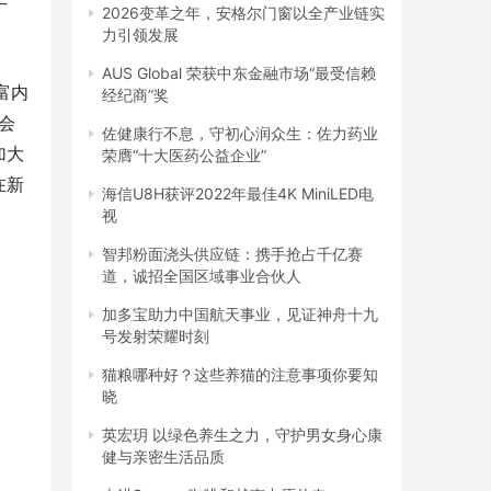
广
2026变革之年，安格尔门窗以全产业链实
力引领发展
AUS Global 荣获中东金融市场“最受信赖
富内
经纪商”奖
会
佐健康行不息，守初心润众生：佐力药业
加大
荣膺“十大医药公益企业”
在新
海信U8H获评2022年最佳4K MiniLED电
视
智邦粉面浇头供应链：携手抢占千亿赛
道，诚招全国区域事业合伙人
加多宝助力中国航天事业，见证神舟十九
号发射荣耀时刻
猫粮哪种好？这些养猫的注意事项你要知
晓
英宏玥 以绿色养生之力，守护男女身心康
健与亲密生活品质