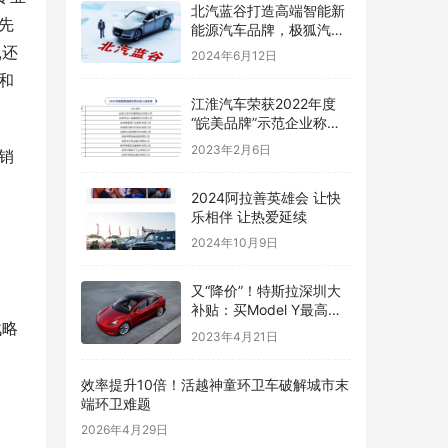
​北汽蓝谷打造高端智能新
先
能源汽车品牌，极狐汽车
销量大幅增长
,还
2024年6月12日
和
江淮汽车荣获2022年度
“皖美品牌”示范企业称号,
向世界展品牌实力
2023年2月6日
销
2024阿拉善英雄会 让快
乐相伴 让热爱延续
2024年10月9日
又“降价”！特斯拉深圳大
补贴：买Model Y最高可
战略
领1.2万
2023年4月21日
效率提升10倍！活越神童环卫车破解城市末
端环卫难题
2026年4月29日