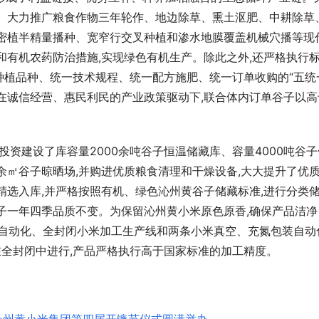
度。大力推广粮食作物三年轮作、地边除草、熏土沤肥、中耕除草
垄密植半精量播种、宽窄行交叉种植和渗水地膜覆盖机械穴播等现
和有机农药防治措施,实现绿色有机生产。除此之外,还严格执行
植品种、统一技术规程、统一配方施肥、统一订单收购的“五统
在诚信经营、惠民利民的产业政策驱动下,联合体内订单谷子以高
投资建设了库容量2000余吨谷子恒温储藏库、容量4000吨谷子
00余㎡谷子晾晒场,并购进优质粮食清理和干燥设备,大大提升了优
精选入库,并严格按照有机、绿色沁州黄谷子储藏标准,进行分类储
子一年四季品质不变。为保留沁州黄小米原色原香,确保产品洁净
0吨自动化、全封闭小米加工生产线和两条小米真空、充氮包装自动
在全封闭中进行,产品严格执行高于国家标准的加工精度。