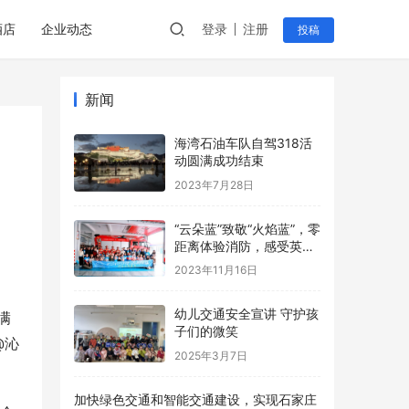
酒店
企业动态
登录
注册
投稿
新闻
海湾石油车队自驾318活
动圆满成功结束
2023年7月28日
“云朵蓝”致敬“火焰蓝”，零
距离体验消防，感受英雄
魅力！
2023年11月16日
幼儿交通安全宣讲 守护孩
满
子们的微笑
@沁
2025年3月7日
加快绿色交通和智能交通建设，实现石家庄