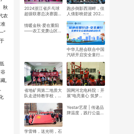
、秋
2024浙江省乒乓球
跑步倒影西湖畔，佳
超级联赛总决赛圆满
人倩影映碧波 2024
代农
收官
杭州女子半程马拉松
标准
靓丽开赛
情暖金秋·爱在重阳
——农工党萧山区基
一”
层委联合萧山义桥镇
于
政府开展重阳公益行
动！
中华儿慈会联合中国
汽研开启安全童行公
益活动
低
质谷
藏,
、
省地矿局第二地质大
国网河北电科院：开
队走进特教学校，暖
展“电亮童心 筑梦未
化
春与爱同行
来”志愿活动
Yestar艺星 | 传递品
牌温度，践行公益之
美
学雷锋，送光明，石