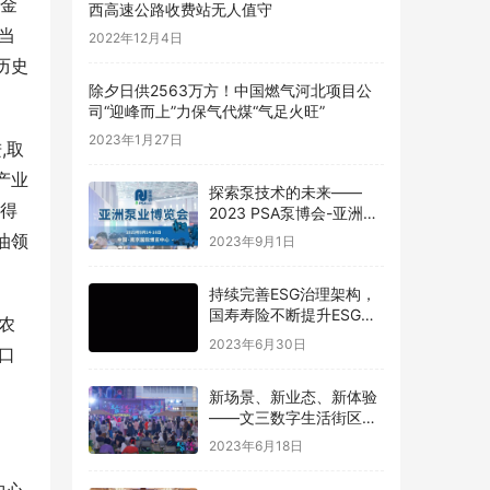
、金
西高速公路收费站无人值守
当
2022年12月4日
历史
除夕日供2563万方！中国燃气河北项目公
司“迎峰而上”力保气代煤“气足火旺”
2023年1月27日
,取
产业
探索泵技术的未来——
获得
2023 PSA泵博会-亚洲泵
业博览会 中国南京
油领
2023年9月1日
持续完善ESG治理架构，
国寿寿险不断提升ESG管
农
理水平
2023年6月30日
口
新场景、新业态、新体验
——文三数字生活街区数
字国潮市集沉浸式演绎夜
2023年6月18日
游新活力