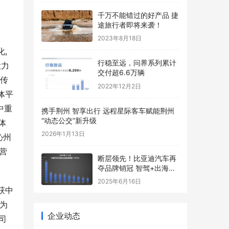
千万不能错过的好产品 捷
途旅行者即将来袭！
2023年8月18日
,
行稳至远，问界系列累计
大力
交付超6.6万辆
宣传
2022年12月2日
体平
中重
携手荆州 智享出行 远程星际客车赋能荆州
“动态公交”新升级
体
2026年1月13日
沁州
营
断层领先！比亚迪汽车再
夺品牌销冠 智驾+出海双
引擎发力
2025年6月16日
获中
为
企业动态
司