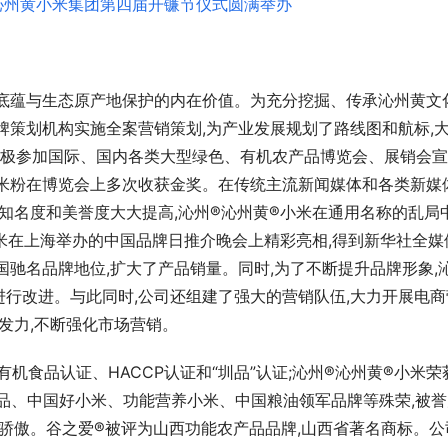
底蕴与生态原产地保护的内在价值。为充分挖掘、传承沁州黄文化
牌策划机构实施全案营销策划,为产业发展规划了路线图和航标,
司积极参加国际、国内各类大型绿色、有机农产品博览会、展销会
爱米粉在博览会上多次收获金奖。在传统主流新闻媒体和各类新媒
,知名度和美誉度大大提高,沁州®沁州黄®小米在通用名称的乱局
小米在上海举办的中国品牌日推介晚会上精彩亮相,得到新华社全媒
国驰名品牌地位,扩大了产品销量。同时,为了不断提升品牌形象,
行改进。与此同时,公司还组建了强大的营销队伍,大力开展电商
发力,不断强化市场营销。
机食品认证、HACCP认证和“圳品”认证;沁州®沁州黄®小米荣
品、中国好小米、功能营养小米、中国粮油领军品牌等殊荣,被誉
的骄傲。谷之爱®被评为山西功能农产品品牌,山西省著名商标。公