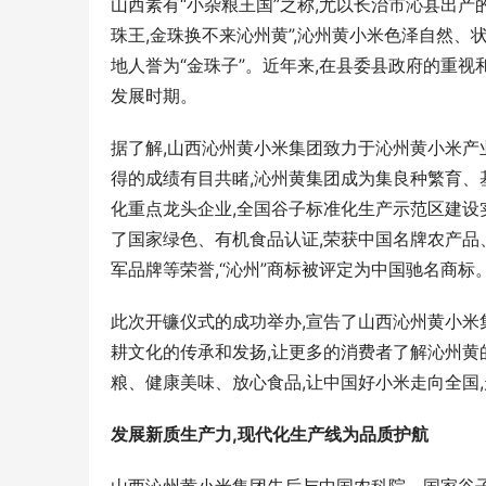
山西素有“小杂粮王国”之称,尤以长治市沁县出产
珠王,金珠换不来沁州黄”,沁州黄小米色泽自然、
地人誉为“金珠子”。近年来,在县委县政府的重
发展时期。
据了解,山西沁州黄小米集团致力于沁州黄小米产
得的成绩有目共睹,沁州黄集团成为集良种繁育
化重点龙头企业,全国谷子标准化生产示范区建设实
了国家绿色、有机食品认证,荣获中国名牌农产
军品牌等荣誉,“沁州”商标被评定为中国驰名商标
此次开镰仪式的成功举办,宣告了山西沁州黄小米
耕文化的传承和发扬,让更多的消费者了解沁州黄
粮、健康美味、放心食品,让中国好小米走向全国,
发展新质生产力,现代化生产线为品质护航