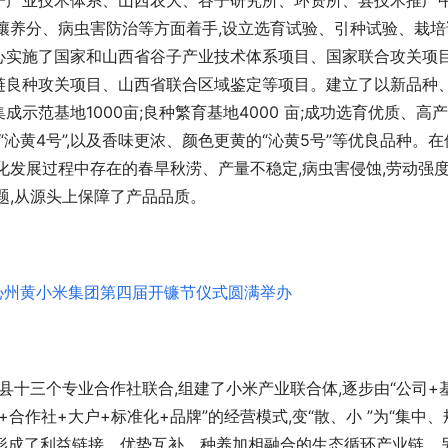
子产业技术体系、山西农大、谷子研究所、环资所、县技术推广
壤养分、病虫害防治等方面着手,设立选育试验、引种试验、栽培
心实施了国家和山西省谷子产业技术体系项目、国家联合攻关项
链良种攻关项目、山西省联合区域鉴定等项目。建立了以新品种
示范基地1000亩;良种繁育基地4000 亩;成功选育优质、高
“沁黄4号”,以及香味更浓、颜色更黄的“沁黄5号”等优良品种。在
化发展过程中存在的春旱秋涝、产量不稳定,病虫害侵蚀,劳动强
题,从源头上保障了产品品质。
县十三个专业合作社联合,组建了小米产业联合体,逐步由“公司+
+合作社+大户+标准化+品牌”的经营模式,变“散、小 ”为“集中、
理,形成了利益链接、优势互补、种养加相融合的生态循环产业链。